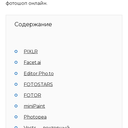
фотошоп онлайн.
Содержание
PIXLR
Facet.ai
Editor.Pho.to
FOTOSTARS
FOTOR
miniPaint
Photopea
Vectr — векторный