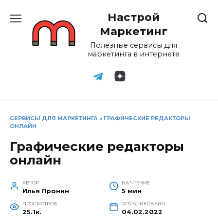
Перейти
Настрой
к
содержанию
Маркетинг
Полезные сервисы для
маркетинга в интернете
СЕРВИСЫ ДЛЯ МАРКЕТИНГА
»
ГРАФИЧЕСКИЕ РЕДАКТОРЫ
ОНЛАЙН
Графические редакторы
онлайн
АВТОР
НА ЧТЕНИЕ
Илья Пронин
5 мин
ПРОСМОТРОВ
ОПУБЛИКОВАНО
25.1к.
04.02.2022